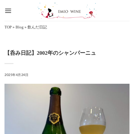
Skip
to
content
TOP
»
Blog
»
飲んだ日記
【呑み日記】2002年のシャンパーニュ
POSTED ON
2025年4月24日