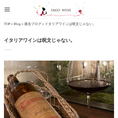
Skip
to
content
TOP
»
Blog
»
過去ブログ
»
イタリアワインは呪文じゃない。
イタリアワインは呪文じゃない。