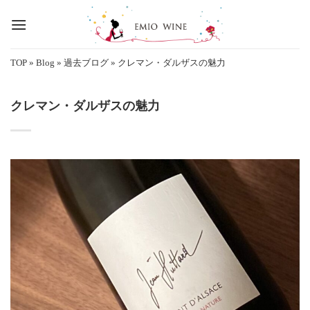
Skip
to
content
TOP
»
Blog
»
過去ブログ
»
クレマン・ダルザスの魅力
クレマン・ダルザスの魅力